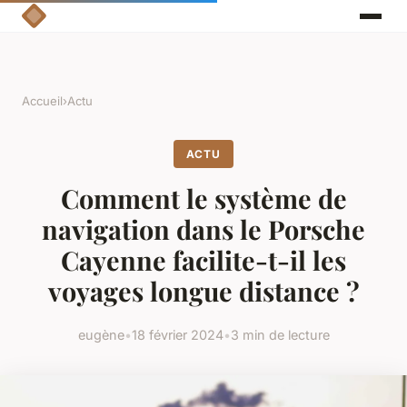
Accueil
›
Actu
ACTU
Comment le système de
navigation dans le Porsche
Cayenne facilite-t-il les
voyages longue distance ?
eugène
•
18 février 2024
•
3 min de lecture