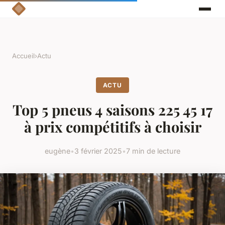
Accueil
›
Actu
ACTU
Top 5 pneus 4 saisons 225 45 17
à prix compétitifs à choisir
eugène
•
3 février 2025
•
7 min de lecture