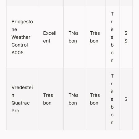
T
Bridgesto
r
ne
è
Excell
Très
Très
$
Weather
s
ent
bon
bon
$
Control
b
A005
o
n
T
r
Vredestei
è
n
Très
Très
Très
s
$
Quatrac
bon
bon
bon
b
Pro
o
n