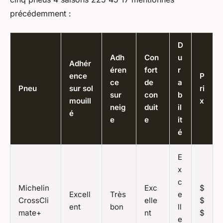
précédemment :
D
Adh
Con
u
Adhér
éren
fort
r
ence
P
ce
de
a
Pneu
sur sol
ri
sur
con
b
mouill
x
neig
duit
il
é
e
e
it
é
E
x
c
Michelin
Exc
$
Excell
Très
e
CrossCli
elle
$
ent
bon
ll
mate+
nt
$
e