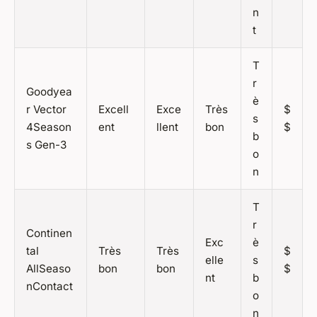
n
t
T
r
Goodyea
è
r Vector
Excell
Exce
Très
$
s
4Season
ent
llent
bon
$
b
s Gen-3
o
n
T
r
Continen
Exc
è
tal
Très
Très
$
elle
s
AllSeaso
bon
bon
$
nt
b
nContact
o
n