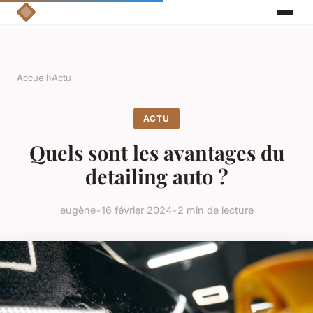
Accueil
›
Actu
ACTU
Quels sont les avantages du
detailing auto ?
eugène
•
16 février 2024
•
2 min de lecture